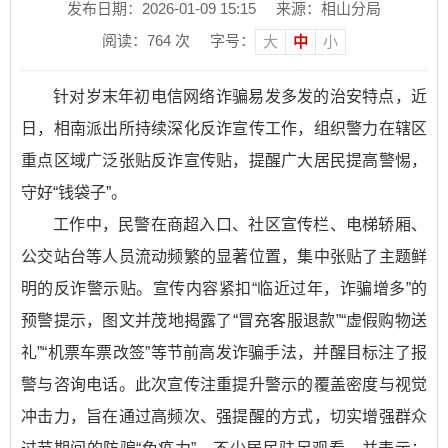
发布日期：2026-01-09 15:15
来源：相山分局
阅读：
764
次
字号：
大
中
小
针对岁末年初电信网络诈骗易发多发的治安特点，近
日，相南派出所持续深化反诈宣传工作，组织警力在辖区
重点区域广泛张贴反诈宣传贴，提醒广大居民提高警惕，
守好“钱袋子”。
工作中，民警在商超入口、社区宣传栏、电梯轿厢、
公交站台等人员流动频繁的显著位置，集中张贴了主题鲜
明的反诈警示贴。宣传内容紧扣“临近过年，诈骗增多”的
预警提示，图文并茂地揭露了“冒充客服退款”“虚假购物送
礼”“机票车票改签”等节前高发诈骗手法，并醒目标注了报
警与咨询电话。此次宣传注重提升警示的覆盖密度与视觉
冲击力，旨在通过高频次、强提醒的方式，切实增强群众