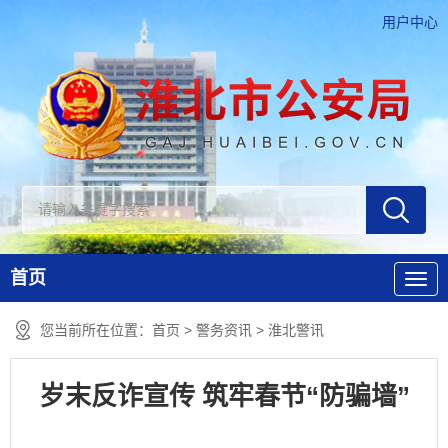
用户中心
首页
您当前所在位置：
首页
>
警务资讯
>
淮北警讯
岁末反诈宣传 筑牢春节“防骗墙”